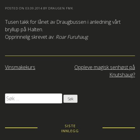
POSTED ON
03.09.2014
BY
DRAUGEN FMK
Tusen takk for lånet av Draugbussen i anledning vårt
bryllup på Halten.
Opprinnelig skrevet av:
Roar Furuhaug
Innleggsnavigasjon
Vinsmakekurs
Oppleve magisk senhøst på
Knutshaug?
Søk
etter:
SISTE
INNLEGG