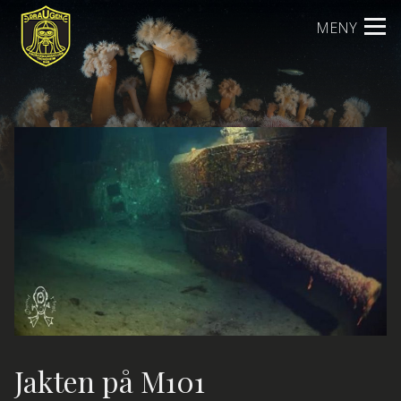
Skip
MENY
to
content
Jakten på M101