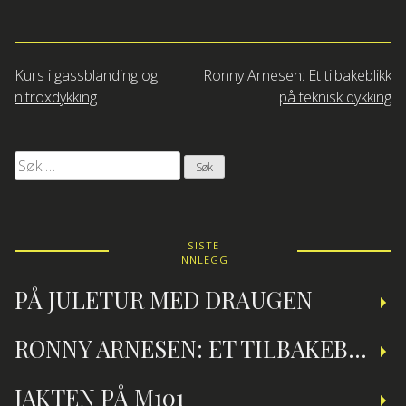
Innleggsnavigasjon
Kurs i gassblanding og
Ronny Arnesen: Et tilbakeblikk
nitroxdykking
på teknisk dykking
Søk
etter:
SISTE
INNLEGG
PÅ JULETUR MED DRAUGEN
RONNY ARNESEN: ET TILBAKEBLIKK PÅ TEKNISK DYKKING
JAKTEN PÅ M101