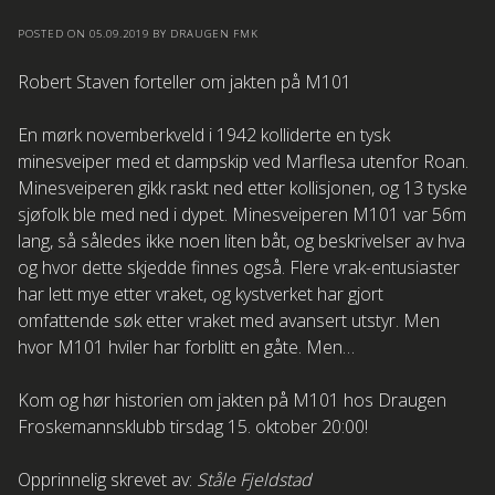
POSTED ON
05.09.2019
BY
DRAUGEN FMK
Robert Staven forteller om jakten på M101
En mørk novemberkveld i 1942 kolliderte en tysk
minesveiper med et dampskip ved Marflesa utenfor Roan.
Minesveiperen gikk raskt ned etter kollisjonen, og 13 tyske
sjøfolk ble med ned i dypet. Minesveiperen M101 var 56m
lang, så således ikke noen liten båt, og beskrivelser av hva
og hvor dette skjedde finnes også. Flere vrak-entusiaster
har lett mye etter vraket, og kystverket har gjort
omfattende søk etter vraket med avansert utstyr. Men
hvor M101 hviler har forblitt en gåte. Men…
Kom og hør historien om jakten på M101 hos Draugen
Froskemannsklubb tirsdag 15. oktober 20:00!
Opprinnelig skrevet av:
Ståle Fjeldstad