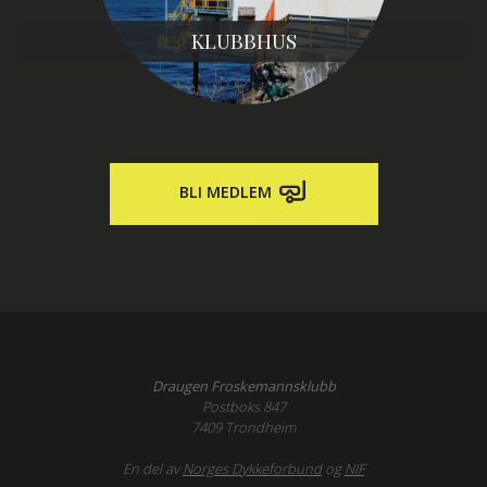
KLUBBHUS
BLI MEDLEM
Draugen Froskemannsklubb
Postboks 847
7409 Trondheim
En del av
Norges Dykkeforbund
og
NIF