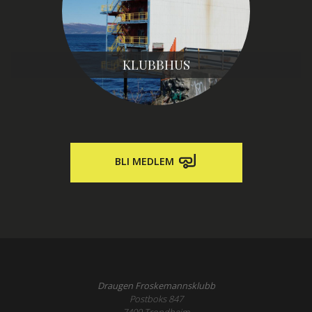
KLUBBHUS
BLI MEDLEM
Draugen Froskemannsklubb
Postboks 847