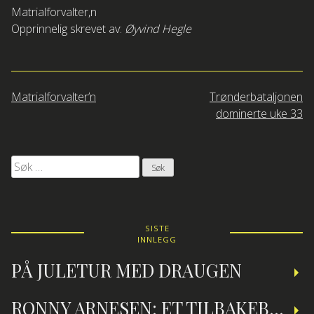
Matrialforvalter,n
Opprinnelig skrevet av:
Øyvind Hegle
Innleggsnavigasjon
Matrialforvalter’n
Trønderbataljonen
dominerte uke 33
Søk
etter:
SISTE
INNLEGG
PÅ JULETUR MED DRAUGEN
RONNY ARNESEN: ET TILBAKEBLIKK PÅ TEKNISK DYKKING