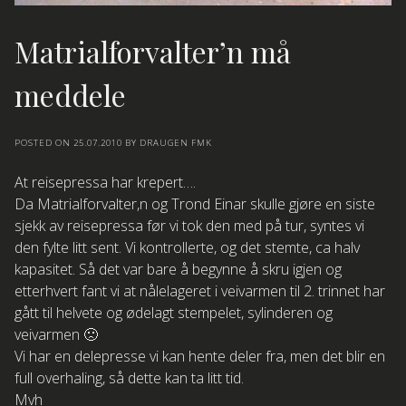
Matrialforvalter’n må
meddele
POSTED ON
25.07.2010
BY
DRAUGEN FMK
At reisepressa har krepert….
Da Matrialforvalter,n og Trond Einar skulle gjøre en siste
sjekk av reisepressa før vi tok den med på tur, syntes vi
den fylte litt sent. Vi kontrollerte, og det stemte, ca halv
kapasitet. Så det var bare å begynne å skru igjen og
etterhvert fant vi at nålelageret i veivarmen til 2. trinnet har
gått til helvete og ødelagt stempelet, sylinderen og
veivarmen 🙁
Vi har en delepresse vi kan hente deler fra, men det blir en
full overhaling, så dette kan ta litt tid.
Mvh