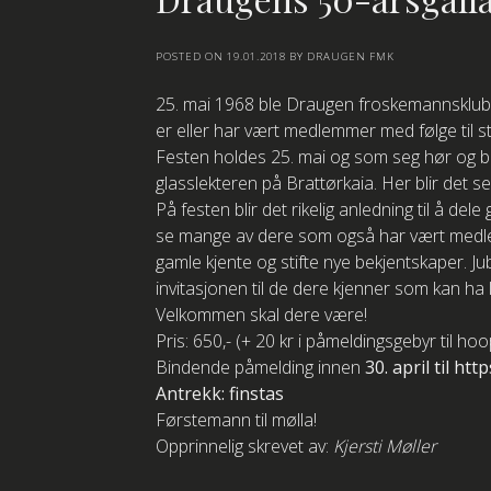
POSTED ON
19.01.2018
BY
DRAUGEN FMK
25. mai 1968 ble Draugen froskemannsklubb st
er eller har vært medlemmer med følge til sto
Festen holdes 25. mai og som seg hør og bør 
glasslekteren på Brattørkaia. Her blir det s
På festen blir det rikelig anledning til å dele
se mange av dere som også har vært medlemme
gamle kjente og stifte nye bekjentskaper. J
invitasjonen til de dere kjenner som kan ha ly
Velkommen skal dere være!
Pris: 650,- (+ 20 kr i påmeldingsgebyr til hoo
Bindende påmelding innen
30. april til ht
Antrekk: finstas
Førstemann til mølla!
Opprinnelig skrevet av:
Kjersti Møller