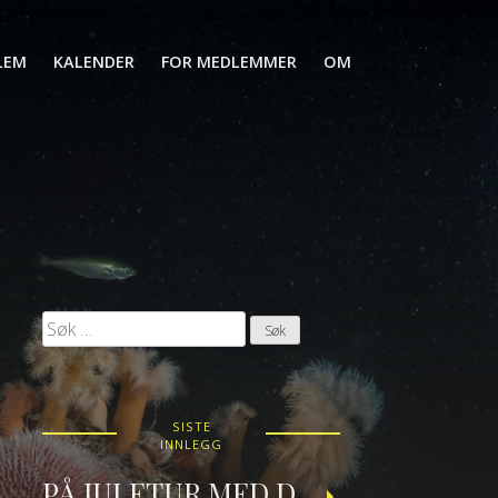
LEM
KALENDER
FOR MEDLEMMER
OM
Søk
etter:
SISTE
INNLEGG
PÅ JULETUR MED DRAUGEN