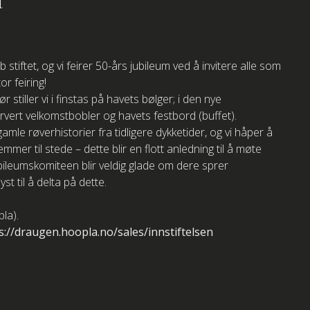
iftet, og vi feirer 50-års jubileum ved å invitere alle som
r feiring!
stiller vi i finstas på havets bølger; i den nye
ervert velkomstbobler og havets festbord (buffet).
 gamle røverhistorier fra tidligere dykketider, og vi håper å
r til stede – dette blir en flott anledning til å møte
ubileumskomiteen blir veldig glade om dere sprer
st til å delta på dette.
pla).
tps://draugen.hoopla.no/sales/innstiftelsen