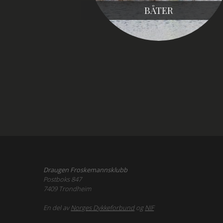
BÅTER
Draugen Froskemannsklubb
Postboks 847
7409 Trondheim
En del av
Norges Dykkeforbund
og
NIF