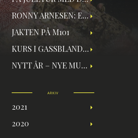
RONNY ARNESEN: ET TILBAKEBLIKK PÅ TEKNISK DYKKING
JAKTEN PÅ M101
KURS I GASSBLANDING OG NITROXDYKKING
NYTT ÅR – NYE MULIGHETER
ARKIV
2021
2020