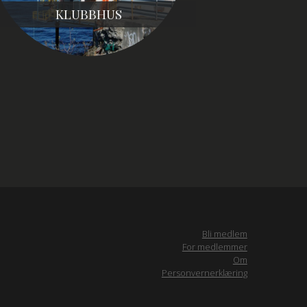
KLUBBHUS
Bli medlem
For medlemmer
Om
Personvernerklæring