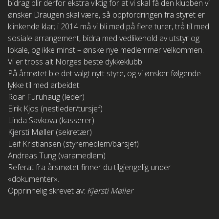
bidrag blir derfor ekstra viktig for at vi skal få den klubben vi
ønsker Draugen skal være, så oppfordringen fra styret er
klinkende klar; i 2014 må vi bli med på flere turer, trå til med
sosiale arrangement, bidra med vedlikehold av utstyr og
lokale, og ikke minst – ønske nye medlemmer velkommen.
Vi er tross alt Norges beste dykkeklubb!
På årmøtet ble det valgt nytt styre, og vi ønsker følgende
lykke til med arbeidet:
Roar Furuhaug (leder)
Eirik Kjos (nestleder/tursjef)
Linda Savkova (kasserer)
Kjersti Møller (sekretær)
Leif Kristiansen (styremedlem/barsjef)
Andreas Tung (varamedlem)
Referat fra årsmøtet finner du tilgjengelig under
«dokumenter».
Opprinnelig skrevet av:
Kjersti Møller