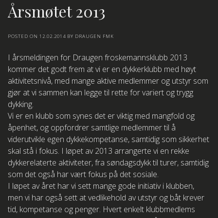
Årsmøtet 2013
POSTED ON
12.02.2014
BY
DRAUGEN FMK
I årsmeldingen for Draugen froskemannsklubb 2013
kommer det godt frem at vi er en dykkerklubb med høyt
aktivitetsnivå, med mange aktive medlemmer og utstyr som
gjør at vi sammen kan legge til rette for variert og trygg
dykking.
Vi er en klubb som synes det er viktig med mangfold og
åpenhet, og oppfordrer samtlige medlemmer til å
viderutvikle egen dykkekompetanse, samtidig som sikkerhet
skal stå i fokus. I løpet av 2013 arrangerte vi en rekke
dykkerelaterte aktiviteter, fra søndagsdykk til turer, samtidig
som det også har vært fokus på det sosiale.
I løpet av året har vi sett mange gode initiativ i klubben,
men vi har også sett at vedlikehold av utstyr og båt krever
tid, kompetanse og penger. Hvert enkelt klubbmedlems