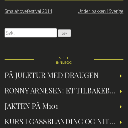
Innleggsnavigasjon
Smalahovefestival 2014
Under bakken i Sverige
Søk
etter:
SISTE
INNLEGG
PÅ JULETUR MED DRAUGEN
RONNY ARNESEN: ET TILBAKEBLIKK PÅ TEKNISK DYKKING
JAKTEN PÅ M101
KURS I GASSBLANDING OG NITROXDYKKING