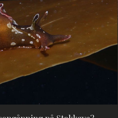
esongåpning på Stokkøya?