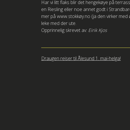
Har vi litt flaks blir det hengekøye på ter
en Riesling eller noe annet godt i Strandba
mer på www.stokkøy.no (ja den virker med ø)
leke med der ute.
Opprinnelig skrevet av:
Eirik Kjos
Innleggsnavigasjon
Draugen reiser til Ålesund 1. mai-helga!