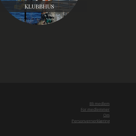
KLUBBHUS
Bli medlem
For medlemmer
Om
Personvernerklæring