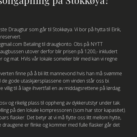
e Draugtur som går til Stokkøya. Vi bor på hytta til Eirik,
 reservert.
os@gmail.com Betaling til draugkonto. Obs på NYTT
gbussen utover derfor blir prisen på 1200,- inkludert
ger og mat. HVis vår lokale somelier blir med kan vi regne
usverten finne på å bli litt mannevond hvis han må svømme
til de gode utaskjærsplassene om vinden står oss bi.
illig til å lage ihvertfall en av middagsrettene på lørdag
v og rikelig plass til oppheng av dykkerutstyr under tak.
ylling på den lokale kompressoren (som har stor kapasitet).
rs flasker. Det betyr at vi må flytte oss litt mellom hytte,
draugene er flinke og kommer med fulle flasker går det