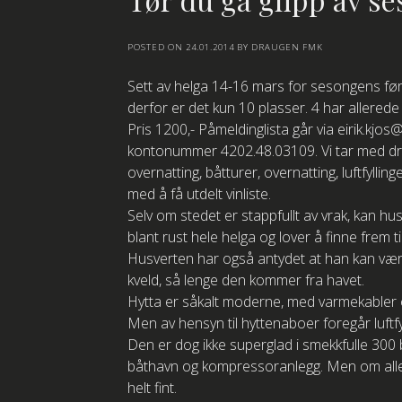
POSTED ON
24.01.2014
BY
DRAUGEN FMK
Sett av helga 14-16 mars for sesongens først
derfor er det kun 10 plasser. 4 har allerede
Pris 1200,- Påmeldinglista går via eirik.kj
kontonummer 4202.48.03109. Vi tar med drau
overnatting, båtturer, overnatting, luftfyllin
med å få utdelt vinliste.
Selv om stedet er stappfullt av vrak, kan h
blant rust hele helga og lover å finne frem 
Husverten har også antydet at han kan være v
kveld, så lenge den kommer fra havet.
Hytta er såkalt moderne, med varmekabler os
Men av hensyn til hyttenaboer foregår luftf
Den er dog ikke superglad i smekkfulle 300 ba
båthavn og kompressoranlegg. Men om alle 
helt fint.