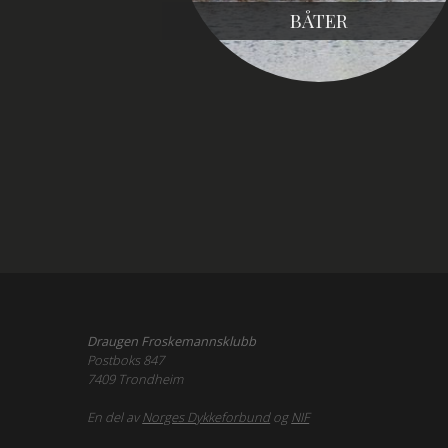
BÅTER
Draugen Froskemannsklubb
Postboks 847
7409 Trondheim
En del av
Norges Dykkeforbund
og
NIF