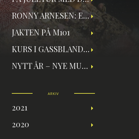
RONNY ARNESEN: ET TILBAKEBLIKK PÅ TEKNISK DYKKING
JAKTEN PÅ M101
KURS I GASSBLANDING OG NITROXDYKKING
NYTT ÅR – NYE MULIGHETER
ARKIV
2021
2020