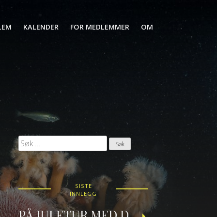
LEM
KALENDER
FOR MEDLEMMER
OM
Søk
etter:
SISTE
INNLEGG
PÅ JULETUR MED DRAUGEN