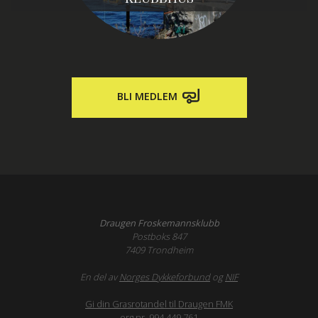
BLI MEDLEM
Draugen Froskemannsklubb
Postboks 847
7409 Trondheim
En del av
Norges Dykkeforbund
og
NIF
Gi din Grasrotandel til Draugen FMK
org.nr. 994 449 761