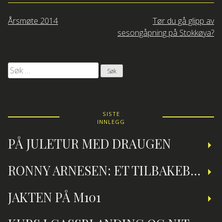
Innleggsnavigasjon
Årsmøte 2014
Tør du gå glipp av
sesongåpning på Stokkøya?
Søk
etter:
SISTE
INNLEGG
PÅ JULETUR MED DRAUGEN
RONNY ARNESEN: ET TILBAKEBLIKK PÅ TEKNISK DYKKING
JAKTEN PÅ M101