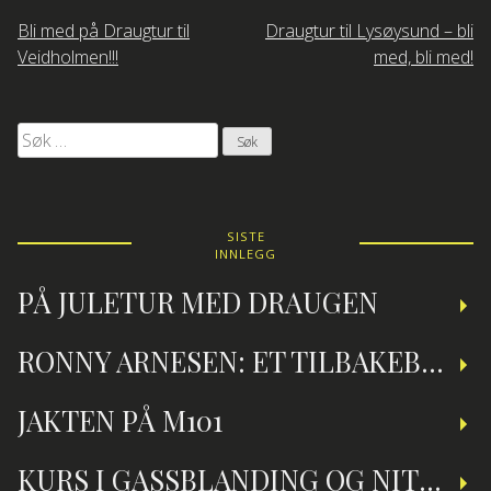
Innleggsnavigasjon
Bli med på Draugtur til
Draugtur til Lysøysund – bli
Veidholmen!!!
med, bli med!
Søk
etter:
SISTE
INNLEGG
PÅ JULETUR MED DRAUGEN
RONNY ARNESEN: ET TILBAKEBLIKK PÅ TEKNISK DYKKING
JAKTEN PÅ M101
KURS I GASSBLANDING OG NITROXDYKKING