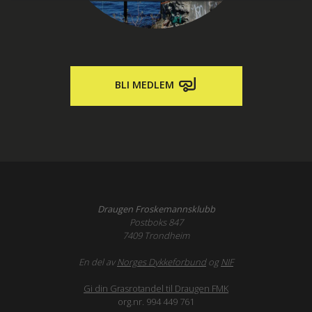
BLI MEDLEM
Draugen Froskemannsklubb
Postboks 847
7409 Trondheim
En del av
Norges Dykkeforbund
og
NIF
Gi din Grasrotandel til Draugen FMK
org.nr. 994 449 761