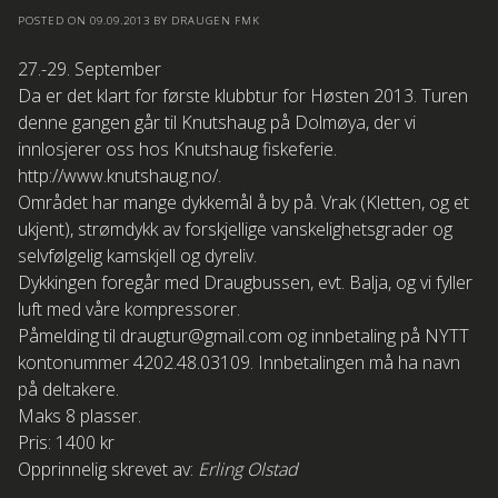
POSTED ON
09.09.2013
BY
DRAUGEN FMK
27.-29. September
Da er det klart for første klubbtur for Høsten 2013. Turen
denne gangen går til Knutshaug på Dolmøya, der vi
innlosjerer oss hos Knutshaug fiskeferie.
http://www.knutshaug.no/.
Området har mange dykkemål å by på. Vrak (Kletten, og et
ukjent), strømdykk av forskjellige vanskelighetsgrader og
selvfølgelig kamskjell og dyreliv.
Dykkingen foregår med Draugbussen, evt. Balja, og vi fyller
luft med våre kompressorer.
Påmelding til draugtur@gmail.com og innbetaling på NYTT
kontonummer 4202.48.03109. Innbetalingen må ha navn
på deltakere.
Maks 8 plasser.
Pris: 1400 kr
Opprinnelig skrevet av:
Erling Olstad