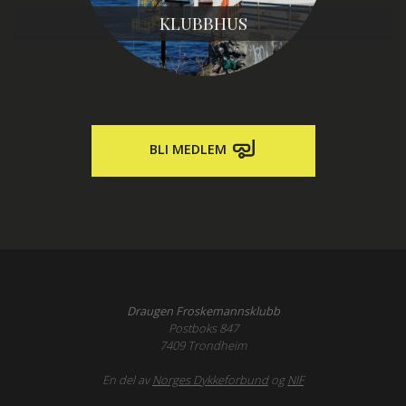
KLUBBHUS
BLI MEDLEM
Draugen Froskemannsklubb
Postboks 847
7409 Trondheim
En del av
Norges Dykkeforbund
og
NIF