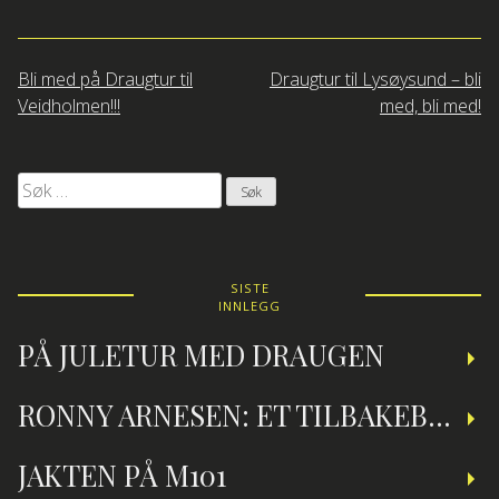
Innleggsnavigasjon
Bli med på Draugtur til
Draugtur til Lysøysund – bli
Veidholmen!!!
med, bli med!
Søk
etter:
SISTE
INNLEGG
PÅ JULETUR MED DRAUGEN
RONNY ARNESEN: ET TILBAKEBLIKK PÅ TEKNISK DYKKING
JAKTEN PÅ M101