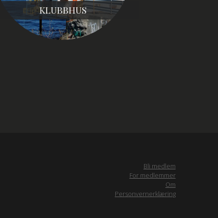
KLUBBHUS
Bli medlem
For medlemmer
Om
Personvernerklæring