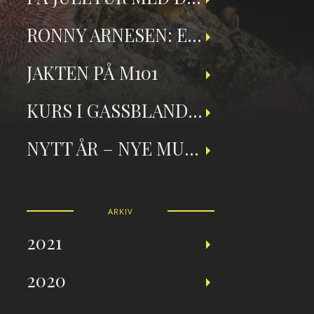
RONNY ARNESEN: ET TILBAKEBLIKK PÅ TEKNISK DYKKING
JAKTEN PÅ M101
KURS I GASSBLANDING OG NITROXDYKKING
NYTT ÅR – NYE MULIGHETER
ARKIV
2021
2020