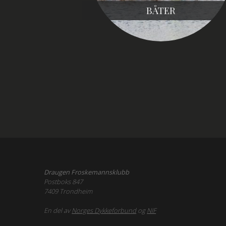
BÅTER
Draugen Froskemannsklubb
Postboks 847
7409 Trondheim
En del av
Norges Dykkeforbund
og
NIF