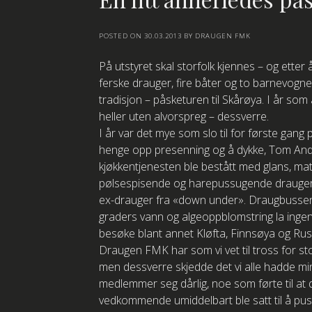
POSTED ON
30.03.2013
BY
DRAUGEN FMK
På utstyret skal storfolk kjennes – og etter
ferske drauger, fire båter og to barnevogne
tradisjon – påsketuren til Skårøya. I år som
heller uten alvorspreg – dessverre.
I år var det mye som slo til for første gang 
henge opp presenning og å dykke, Tom André
kjøkkentjenesten ble bestått med glans, mat
pølsespisende og harepussugende drauger 
ex-drauger fra «down under». Draugbussen k
graders vann og algeoppblomstring la inge
besøke blant annet Kløfta, Finnsøya og Rus
Draugen FMK har som vi vet til tross for stor
men dessverre skjedde det vi alle hadde min
medlemmer seg dårlig, noe som førte til at
vedkommende umiddelbart ble satt til å pus