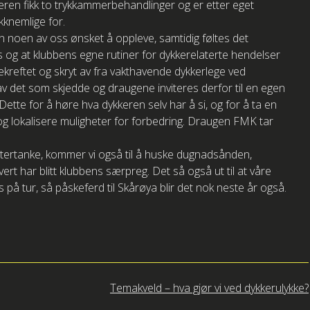
eren fikk to trykkammerbehandlinger og er etter eget
kknemlige for.
yn noen av oss ønsket å oppleve, samtidig føltes det
s og at klubbens egne rutiner for dykkerelaterte hendelser
bekreftet og skryt av fra vakthavende dykkerlege ved
 av det som skjedde og draugene inviteres derfor til en egen
Dette for å høre hva dykkeren selv har å si, og for å ta en
g lokalisere muligheter for forbedring. Draugen FMK tar
 ettertanke, kommer vi også til å huske dugnadsånden,
t har blitt klubbens særpreg. Det så også ut til at våre
på tur, så påskeferd til Skårøya blir det nok neste år også.
Temakveld – hva gjør vi ved dykkerulykke?