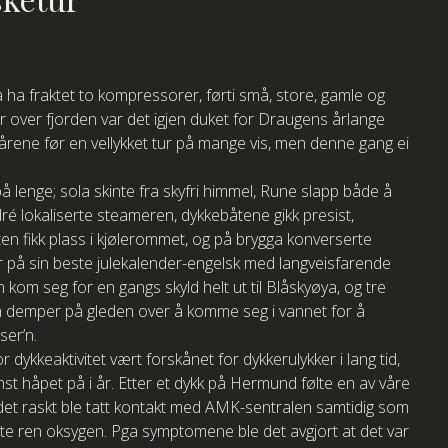
 å ha fraktet to kompressorer, førti små, store, gamle og
r over fjorden var det igjen duket for Draugens årlange
 årene før en vellykket tur på mange vis, men denne gang ei
på lenge; sola skinte fra skyfri himmel, Rune slapp både å
 lokaliserte steameren, dykkebåtene gikk presist,
en fikk plass i kjølerommet, og på brygga konverserte
på sin beste julekalender-engelsk med langveisfarende
om seg for en gangs skyld helt ut til Blåskyøya, og tre
n demper på gleden over å komme seg i vannet for å
ser’n.
 dykkeaktivitet vært forskånet for dykkerulykker i lang tid,
st håpet på i år. Etter et dykk på Hermund følte en av våre
 det raskt ble tatt kontakt med AMK-sentralen samtidig som
te ren oksygen. Pga symptomene ble det avgjort at det var