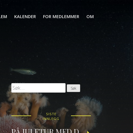
LEM
KALENDER
FOR MEDLEMMER
OM
Søk
etter:
SISTE
INNLEGG
PÅ JULETUR MED DRAUGEN