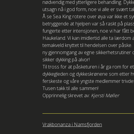
nødvendig med ytterligere behandling. Dykk
utsagn nå i god form, noe vi alle er svært ta
Å se Sea King rotere over øya var ikke et s
betryggende at hjelpen var så raskt på plas
fungerte etter intensjonen, noe vi har fått 
Haukeland. Vi kan imidlertid alle ta lærdom
temakveld knyttet til hendelsen over påske. 
ny gjennomgang av egne sikkerhetsrutiner o
sikker dykking på alvor!
Til tross for at påsketuren i år ga rom for
dykkegleden og dykkeskrønene som etter hver
ferskeste og våre yngste medlemmer trivdes 
Tusen takk til alle sammen!
Opprinnelig skrevet av:
Kjersti Møller
Innleggsnavigasjon
Vrakbonanza i Namsfjorden