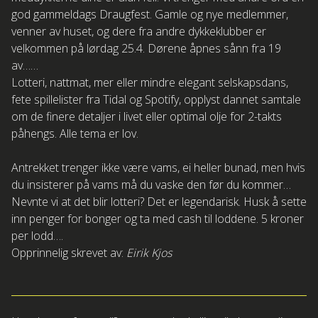
god gammeldags Draugfest. Gamle og nye medlemmer,
venner av huset, og dere fra andre dykkeklubber er
velkommen på lørdag 25.4. Dørene åpnes sånn fra 19
av……
Lotteri, nattmat, mer eller mindre elegant selskapsdans,
fete spillelister fra Tidal og Spotify, opplyst dannet samtale
om de finere detaljer i livet eller optimal olje for 2-takts
påhengs. Alle tema er lov.
Antrekket trenger ikke være vams, ei heller bunad, men hvis
du insisterer på vams må du vaske den før du kommer…
Nevnte vi at det blir lotteri? Det er legendarisk. Husk å sette
inn penger for bonger og ta med cash til loddene. 5 kroner
per lodd….
Opprinnelig skrevet av:
Eirik Kjos