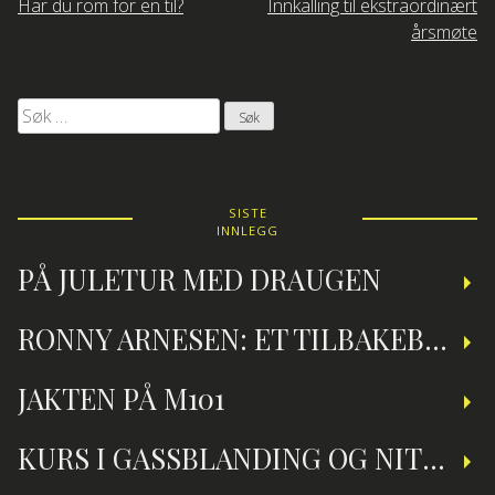
Innleggsnavigasjon
Har du rom for en til?
Innkalling til ekstraordinært
årsmøte
Søk
etter:
SISTE
INNLEGG
PÅ JULETUR MED DRAUGEN
RONNY ARNESEN: ET TILBAKEBLIKK PÅ TEKNISK DYKKING
JAKTEN PÅ M101
KURS I GASSBLANDING OG NITROXDYKKING