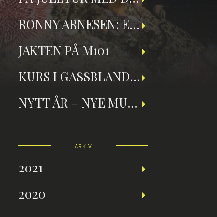
RONNY ARNESEN: ET TILBAKEBLIKK PÅ TEKNISK DYKKING
JAKTEN PÅ M101
KURS I GASSBLANDING OG NITROXDYKKING
NYTT ÅR – NYE MULIGHETER
ARKIV
2021
2020