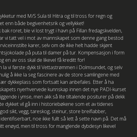
etur med M/S Sula til Hitra og til tross for regn og
t enn både begivenhetsrik og vellykket!
 bak roret, ble vi lost trygt i havn på Fillan fredagskvelden,
 var vi tatt vel i mot av mannskapet som denne gang bestod
viceinnstilte karer, selv om de ikke helt hadde skjønt
intsjokolade på puta til damer på tur. Kompensasjon i form
g en av oss skal de likevel få kreditt for!
 la vi første dykk til Vettastrømmen i Dolmsundet, og selv
ulig å ikke la seg fascinere av de store samlingene med
ær dykkeplass som fortsatt kan anbefales. Etter å ha
nnskapets nyerhvervede kunnskap innen det nye PADI-kurset
iggende i ymse, men akk så lite tiltalende positurer på dekk
te dykket vil gå inn i historiebøkene som et av tidenes
 god sikt, vegg, tareskog, steinur, store breiflabber,
 identifiserbart, noe ikke fullt så lett å sette navn på. Det må
itt enøyd, men til tross for manglende dybdesyn likevel