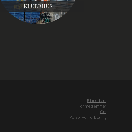
KLUBBHUS
Bli medlem
For medlemmer
Om
Personvernerklæring