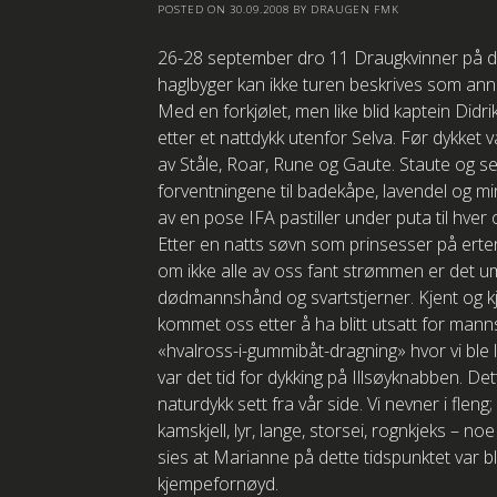
POSTED ON
30.09.2008
BY
DRAUGEN FMK
26-28 september dro 11 Draugkvinner på dykk
haglbyger kan ikke turen beskrives som anne
Med en forkjølet, men like blid kaptein Didrik
etter et nattdykk utenfor Selva. Før dykket
av Ståle, Roar, Rune og Gaute. Staute og ser
forventningene til badekåpe, lavendel og m
av en pose IFA pastiller under puta til hver o
Etter en natts søvn som prinsesser på erten
om ikke alle av oss fant strømmen er det um
dødmannshånd og svartstjerner. Kjent og kj
kommet oss etter å ha blitt utsatt for ma
«hvalross-i-gummibåt-dragning» hvor vi ble l
var det tid for dykking på Illsøyknabben. Det
naturdykk sett fra vår side. Vi nevner i fleng;
kamskjell, lyr, lange, storsei, rognkjeks – noe
sies at Marianne på dette tidspunktet var bl
kjempefornøyd.