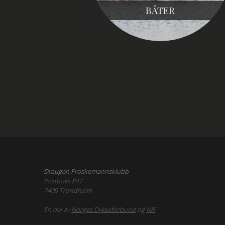
BÅTER
Draugen Froskemannsklubb
Postboks 847
7409 Trondheim
En del av
Norges Dykkeforbund
og
NIF