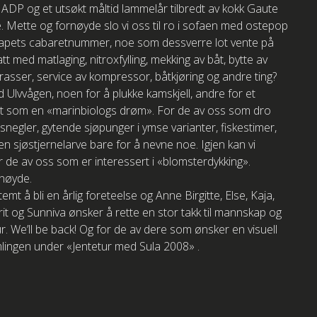
r ADP og et utsøkt måltid lammelår tilbredt av kokk Gaute
 Mette og fornøyde slo vi oss til ro i sofaen med ostepop
skapets cabaretnummer, noe som dessverre lot vente på
t med matlaging, nitroxfylling, mekking av båt, bytte av
drasser, service av kompressor, båtkjøring og andre ting?
 Ulvvågen, noen for å plukke kamskjell, andre for et
evet som en «marinbiologs drøm». For de av oss som dro
nsnegler, gytende sjøpunger i ymse varianter, fiskestimer,
n sjøstjernelarve bare for å nevne noe. Igjen kan vi
 de av oss som er interessert i «blomsterdykking».
rnøyde.
 å bli en årlig foreteelse og Anne Birgitte, Else, Kaja,
Marit og Sunniva ønsker å rette en stor takk til mannskap og
ur. We’ll be back! Og for de av dere som ønsker en visuell
mlingen under «Jentetur med Sula 2008» .