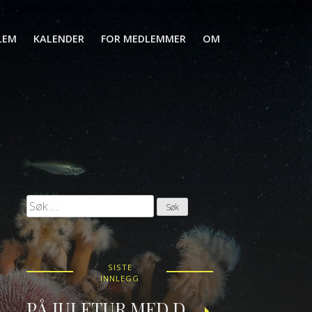
LEM
KALENDER
FOR MEDLEMMER
OM
Søk
etter:
SISTE
INNLEGG
PÅ JULETUR MED DRAUGEN