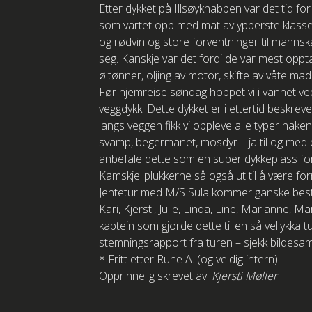
Etter dykket på Illsøyknabben var det tid fo
som vartet opp med mat av ypperste klasse.
og rødvin og store forventninger til mann
seg. Kanskje var det fordi de var mest opptat
øltønner, oljing av motor, skifte av våte ma
Før hjemreise søndag hoppet vi i vannet ved
veggdykk. Dette dykket er i ettertid beskr
langs veggen fikk vi oppleve alle typer nake
svamp, begermanet, mosdyr – ja til og med e
anbefale dette som en super dykkeplass for
Kamskjellplukkerne så også ut til å være fo
Jentetur med M/S Sula kommer ganske bestemt
Kari, Kjersti, Julie, Linda, Line, Marianne, 
kaptein som gjorde dette til en så vellykka t
stemningsrapport fra turen – sjekk bildesa
* Fritt etter Rune A. (og veldig intern)
Opprinnelig skrevet av:
Kjersti Møller