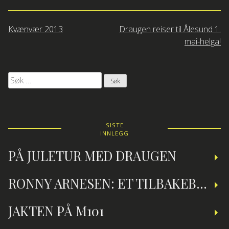
Innleggsnavigasjon
Kvænvær 2013
Draugen reiser til Ålesund 1.
mai-helga!
Søk
etter:
SISTE
INNLEGG
PÅ JULETUR MED DRAUGEN
RONNY ARNESEN: ET TILBAKEBLIKK PÅ TEKNISK DYKKING
JAKTEN PÅ M101