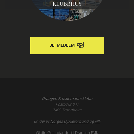
KLUBBHUS
BLI MEDLEM
Draugen Froskemannsklubb
Postboks 847
7409 Trondheim
En del av
Norges Dykkeforbund
og
NIF
Gi din Grasrotandel til Draugen FMK