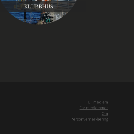
KLUBBHUS
Bli medlem
For medlemmer
Om
Personvernerklæring