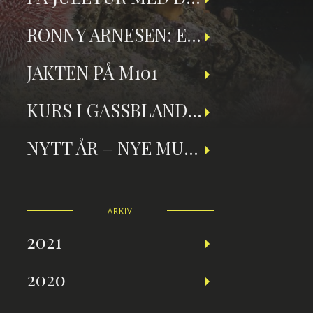
RONNY ARNESEN: ET TILBAKEBLIKK PÅ TEKNISK DYKKING
JAKTEN PÅ M101
KURS I GASSBLANDING OG NITROXDYKKING
NYTT ÅR – NYE MULIGHETER
ARKIV
2021
2020