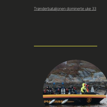
Innleggsnavigasjon
Trønderbataljonen dominerte uke 33