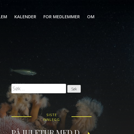
LEM
KALENDER
FOR MEDLEMMER
OM
Søk
etter:
SISTE
INNLEGG
PÅ JULETUR MED DRAUGEN