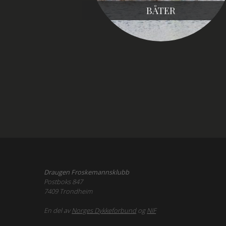
BÅTER
Draugen Froskemannsklubb
Postboks 847
7409 Trondheim
En del av
Norges Dykkeforbund
og
NIF