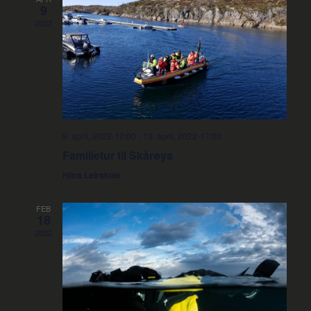
Views
9
2022
Navigati
9. april, 2022-12:00
-
13. april, 2022-17:00
Familietur til Skårøya
Hitra Leirskole
FEB
18
2022