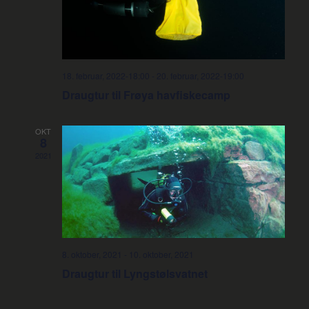
18. februar, 2022-18:00
-
20. februar, 2022-19:00
Draugtur til Frøya havfiskecamp
OKT
8
2021
8. oktober, 2021
-
10. oktober, 2021
Draugtur til Lyngstølsvatnet