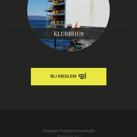
KLUBBHUS
BLI MEDLEM
Draugen Froskemannsklubb
Postboks 847